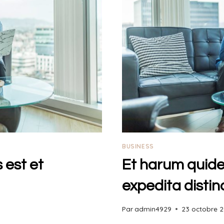
BUSINESS
 est et
Et harum quidem
expedita distin
Par
admin4929
23 octobre 